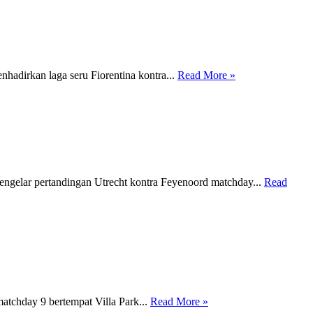
nhadirkan laga seru Fiorentina kontra...
Read More »
mengelar pertandingan Utrecht kontra Feyenoord matchday...
Read
atchday 9 bertempat Villa Park...
Read More »