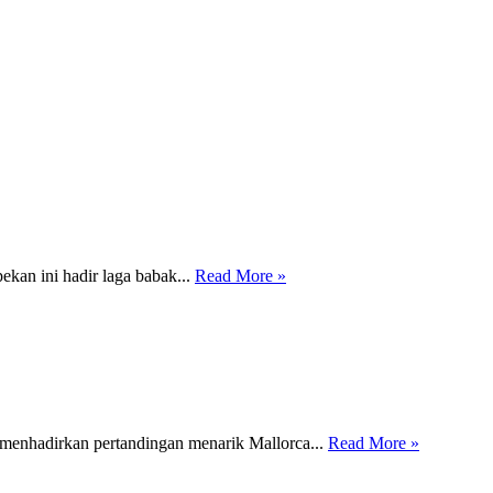
ekan ini hadir laga babak...
Read More »
x menhadirkan pertandingan menarik Mallorca...
Read More »