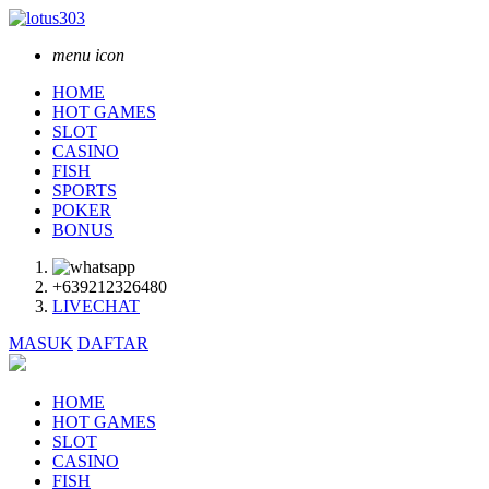
menu icon
HOME
HOT GAMES
SLOT
CASINO
FISH
SPORTS
POKER
BONUS
+639212326480
LIVECHAT
MASUK
DAFTAR
HOME
HOT GAMES
SLOT
CASINO
FISH