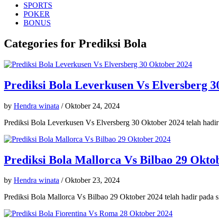
SPORTS
POKER
BONUS
Categories for Prediksi Bola
Prediksi Bola Leverkusen Vs Elversberg 3
by
Hendra winata
/
Oktober 24, 2024
Prediksi Bola Leverkusen Vs Elversberg 30 Oktober 2024 telah hadir 
Prediksi Bola Mallorca Vs Bilbao 29 Okto
by
Hendra winata
/
Oktober 23, 2024
Prediksi Bola Mallorca Vs Bilbao 29 Oktober 2024 telah hadir pada s