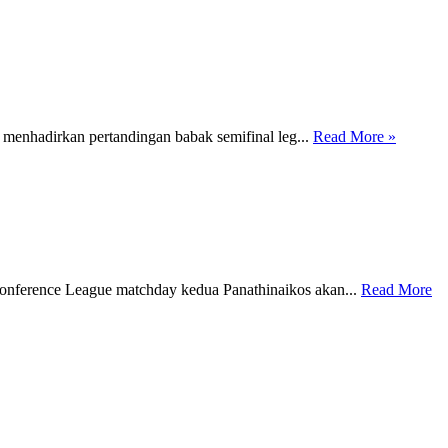
a menhadirkan pertandingan babak semifinal leg...
Read More »
 Conference League matchday kedua Panathinaikos akan...
Read More