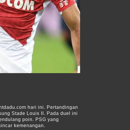
ntdadu.com hari ini. Pertandingan
ng Stade Louis II. Pada duel ini
mendulang poin. PSG yang
gincar kemenangan.