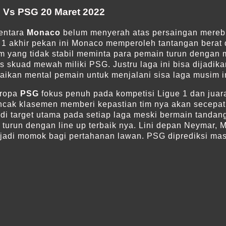
o Vs PSG 20 Maret 2022
entara
Monaco
belum menyerah atas persaingan merebu
 1 akhir pekan ini Monaco memperoleh tantangan berat
m yang tidak stabil meminta para pemain turun dengan 
tas skuad mewah miliki PSG. Justru laga ini bisa dijad
aikan mental pemain untuk menjalani sisa laga musim i
eropa
PSG
fokus penuh pada kompetisi Ligue 1 dan juara
ncak klasemen memberi kepastian tim nya akan secepat
di target utama pada setiap laga meski bermain tanda
m turun dengan line up terbaik nya. Lini depan Neymar
njadi momok bagi pertahanan lawan. PSG diprediksi mas