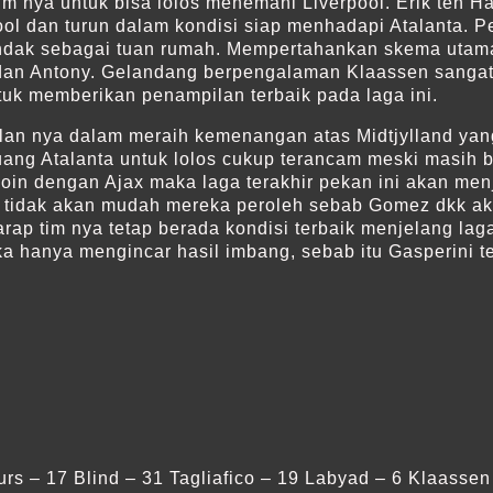
im nya untuk bisa lolos menemani Liverpool. Erik ten H
ol dan turun dalam kondisi siap menhadapi Atalanta. P
tindak sebagai tuan rumah. Mempertahankan skema utama 
 dan Antony. Gelandang berpengalaman Klaassen sangat
uk memberikan penampilan terbaik pada laga ini.
an nya dalam meraih kemenangan atas Midtjylland yang
luang Atalanta untuk lolos cukup terancam meski masih 
oin dengan Ajax maka laga terakhir pekan ini akan menj
g tidak akan mudah mereka peroleh sebab Gomez dkk a
ap tim nya tetap berada kondisi terbaik menjelang laga 
ika hanya mengincar hasil imbang, sebab itu Gasperini
rs – 17 Blind – 31 Tagliafico – 19 Labyad – 6 Klaassen