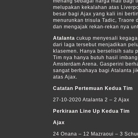
menang sebagai harga mati bagi t
melupakan kekalahan atas Liverpo
besar bagi Ajax yang kali ini ber
menurunkan trisula Tadic, Traore
dan mengajak rekan-rekan nya unt
Atalanta
cukup menyesali kegagal
dari laga tersebut menjadikan pe
klasemen. Hanya berselisih satu p
Tim nya hanya butuh hasil imban
Amsterdam Arena. Gasperini berhar
sangat berbahaya bagi Atalanta j
atas Ajax.
Catatan Pertemuan Kedua Tim
27-10-2020 Atalanta 2 – 2 Ajax
Perkiraan Line Up Kedua Tim
Ajax
24 Onana – 12 Mazraoui – 3 Schuu