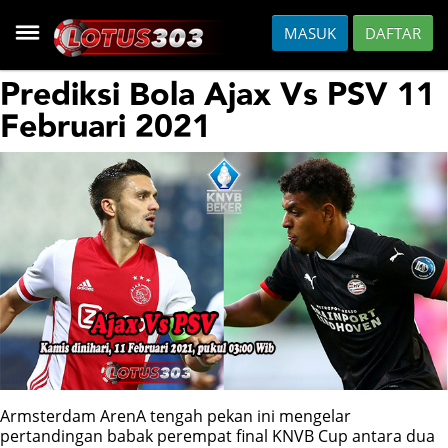
MASUK
DAFTAR
HOME
Prediksi Bola Ajax Vs PSV 11
Februari 2021
DAFTAR
HOT GAMES
SLOT
CASINO
FISH
Armsterdam ArenA tengah pekan ini mengelar
SPORTS
pertandingan babak perempat final KNVB Cup antara dua