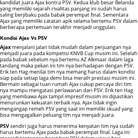
kandidat juara Ajax kontra PSV. Kedua klub besar Belanda
yang memiliki sejarah rivalitas panjang ini sudah harus
POKER
saling berjibaku pada babak perempat final. Sementara
Ajax yang memiliki catatan apik selama bertemu PSV dalam
berberapa pertemuan terakhir menjadi unggulan.
BONUS
Kondisi Ajax Vs PSV
LIVE CHAT
Ajax
menjalani jalan tidak mudah dalam perjuangan nya
menjadi juara pada kompetisi KNVB Cup musim ini. Setelah
pada babak sebelum nya bertemu AZ Alkmaar dalam laga
tandang maka pekan ini tim nya berhadapan dengan PSV.
Erik ten Hag menilai tim nya memang harus dalam kondisi
siap pada setiap laga demi bisa meraih prestasi musim ini.
Bermain sebagai tuan rumah Ajax cukup percaya diri tim
nya mampu mengatasi perlawanan dari PSV. Erik ten Hag
yang membawa Ajax tampil impresif musim ini dipastikan
menurunkan kekuatan terbaik nya. Ajax tidak ingin
mengangap remeh PSV yang saat ini memiliki skuad yang
bisa mengagalkan peluang tim nya menjadi juara.
PSV
sendiri juga harus menerima kenyatan tim nya sudah
harus bertemu Ajax pada babak perempat final. Laga ini