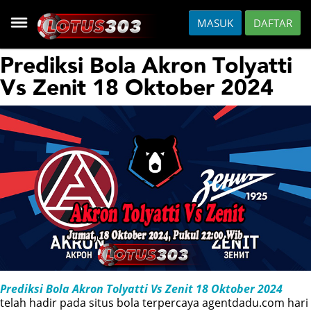
MASUK
DAFTAR
HOME
Prediksi Bola Akron Tolyatti
Vs Zenit 18 Oktober 2024
DAFTAR
HOT GAMES
SLOT
CASINO
FISH
Prediksi Bola Akron Tolyatti Vs Zenit 18 Oktober 2024
SPORTS
telah hadir pada situs bola terpercaya agentdadu.com hari