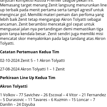
lanjutan kompetisi Russia Premier League pekan ini.
Memasang target menang Zenit langsung menurunkan line
up terbaik pada menit pertama serta tampil agresif untuk
mengincar gol. Memiliki materi pemain dan perfoma yang
lebih baik Zenit tetap mengangap Akron Tolyatti sebagai
ancaman. Zenit berambisi mencetak gol cepat untuk
menguasai jalan nya pertandingan demi memastikan tiga
poin tanpa kendala besar. Zenit sendiri juga memiliki misi
mencatat skor menyakinkan pada laga tandang atas Akron
Tolyatti.
Catatan Pertemuan Kedua Tim
02-10-2024 Zenit 5 – 1 Akron Tolyatti
27-08-2024 Akron Tolyatti 1 – 1 Zenit
Perkiraan Line Up Kedua Tim
Akron Tolyatti
1 Volkov – 77 Savichev – 26 Escoval – 4 Vitor – 21 Fernandez
– 5 Durasovic – 11 Tavares – 6 Kuzmin – 15 Loncar – 7
Danilin – 24 Dzyuba