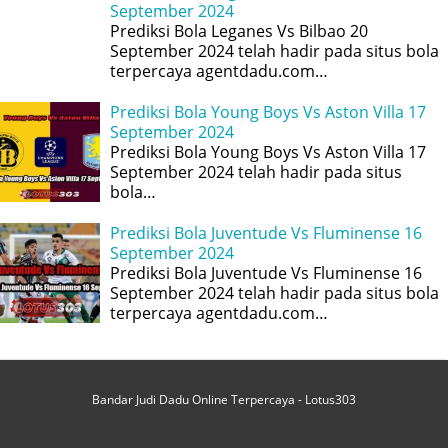
September 2024
Prediksi Bola Leganes Vs Bilbao 20
September 2024 telah hadir pada situs bola
terpercaya agentdadu.com…
Prediksi Bola Young Boys Vs Aston Villa 17
September 2024
Prediksi Bola Young Boys Vs Aston Villa 17
September 2024 telah hadir pada situs
bola…
Prediksi Bola Juventude Vs Fluminense 16
September 2024
Prediksi Bola Juventude Vs Fluminense 16
September 2024 telah hadir pada situs bola
terpercaya agentdadu.com…
Bandar Judi Dadu Online Terpercaya - Lotus303