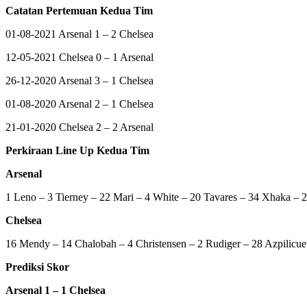
Catatan Pertemuan Kedua Tim
01-08-2021 Arsenal 1 – 2 Chelsea
12-05-2021 Chelsea 0 – 1 Arsenal
26-12-2020 Arsenal 3 – 1 Chelsea
01-08-2020 Arsenal 2 – 1 Chelsea
21-01-2020 Chelsea 2 – 2 Arsenal
Perkiraan Line Up Kedua Tim
Arsenal
1 Leno – 3 Tierney – 22 Mari – 4 White – 20 Tavares – 34 Xhaka – 
Chelsea
16 Mendy – 14 Chalobah – 4 Christensen – 2 Rudiger – 28 Azpilicuet
Prediksi Skor
Arsenal 1 – 1 Chelsea