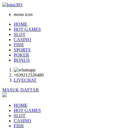
menu icon
HOME
HOT GAMES
SLOT
CASINO
FISH
SPORTS
POKER
BONUS
+639212326480
LIVECHAT
MASUK
DAFTAR
HOME
HOT GAMES
SLOT
CASINO
FISH