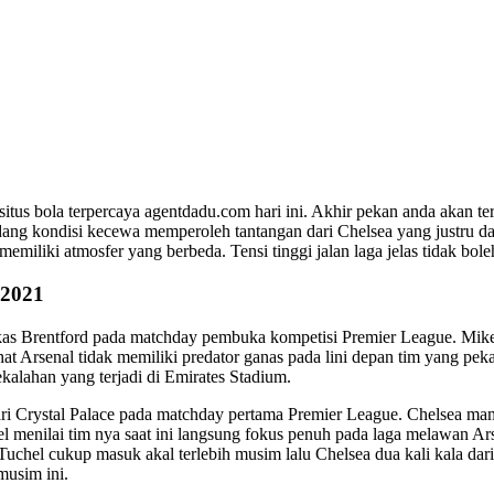
 situs bola terpercaya agentdadu.com hari ini. Akhir pekan anda akan
ng kondisi kecewa memperoleh tantangan dari Chelsea yang justru dal
miliki atmosfer yang berbeda. Tensi tinggi jalan laga jelas tidak bol
 2021
kas Brentford pada matchday pembuka kompetisi Premier League. Mikel
ihat Arsenal tidak memiliki predator ganas pada lini depan tim yang pek
kalahan yang terjadi di Emirates Stadium.
ri Crystal Palace pada matchday pertama Premier League. Chelsea ma
hel menilai tim nya saat ini langsung fokus penuh pada laga melawan A
Tuchel cukup masuk akal terlebih musim lalu Chelsea dua kali kala da
musim ini.