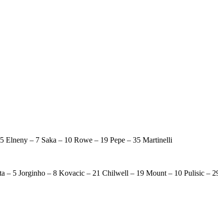
25 Elneny – 7 Saka – 10 Rowe – 19 Pepe – 35 Martinelli
a – 5 Jorginho – 8 Kovacic – 21 Chilwell – 19 Mount – 10 Pulisic – 2