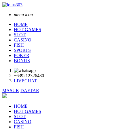
menu icon
HOME
HOT GAMES
SLOT
CASINO
FISH
SPORTS
POKER
BONUS
+639212326480
LIVECHAT
MASUK
DAFTAR
HOME
HOT GAMES
SLOT
CASINO
FISH