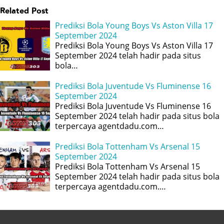
Related Post
Prediksi Bola Young Boys Vs Aston Villa 17
September 2024
Prediksi Bola Young Boys Vs Aston Villa 17
September 2024 telah hadir pada situs
bola…
Prediksi Bola Juventude Vs Fluminense 16
September 2024
Prediksi Bola Juventude Vs Fluminense 16
September 2024 telah hadir pada situs bola
terpercaya agentdadu.com…
Prediksi Bola Tottenham Vs Arsenal 15
September 2024
Prediksi Bola Tottenham Vs Arsenal 15
September 2024 telah hadir pada situs bola
terpercaya agentdadu.com.…