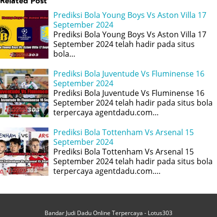
Related Post
Prediksi Bola Young Boys Vs Aston Villa 17
September 2024
Prediksi Bola Young Boys Vs Aston Villa 17
September 2024 telah hadir pada situs
bola…
Prediksi Bola Juventude Vs Fluminense 16
September 2024
Prediksi Bola Juventude Vs Fluminense 16
September 2024 telah hadir pada situs bola
terpercaya agentdadu.com…
Prediksi Bola Tottenham Vs Arsenal 15
September 2024
Prediksi Bola Tottenham Vs Arsenal 15
September 2024 telah hadir pada situs bola
terpercaya agentdadu.com.…
Bandar Judi Dadu Online Terpercaya - Lotus303