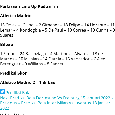
Perkiraan Line Up Kedua Tim
Atletico Madrid
13 Oblak – 12 Lodi – 2 Gimenez – 18 Felipe – 14 Llorente – 11
Lemar – 4 Kondogbia – 5 De Paul – 10 Correa – 19 Cunha – 9
Suarez
Bilbao
1 Simon – 24 Balenziaga – 4 Martinez – Alvarez – 18 de
Marcos – 10 Munian – 14 Garcia – 16 Vencedor – 7 Alex
Berenguer – 9 Willians – 8 Sancet
Prediksi Skor
Atletico Madrid 2 – 1 Bilbao
Prediksi Bola
Next
Prediksi Bola Dortmund Vs Freiburg 15 Januari 2022 »
Previous
« Prediksi Bola Inter Milan Vs Juventus 13 Januari
2022