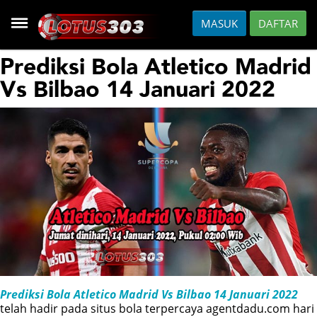
MASUK
DAFTAR
HOME
Prediksi Bola Atletico Madrid
Vs Bilbao 14 Januari 2022
DAFTAR
HOT GAMES
SLOT
CASINO
FISH
Prediksi Bola Atletico Madrid Vs Bilbao 14 Januari 2022
SPORTS
telah hadir pada situs bola terpercaya agentdadu.com hari