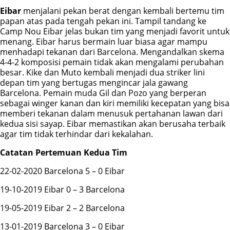
Eibar
menjalani pekan berat dengan kembali bertemu tim
papan atas pada tengah pekan ini. Tampil tandang ke
Camp Nou Eibar jelas bukan tim yang menjadi favorit untuk
menang. Eibar harus bermain luar biasa agar mampu
menhadapi tekanan dari Barcelona. Mengandalkan skema
4-4-2 komposisi pemain tidak akan mengalami perubahan
besar. Kike dan Muto kembali menjadi dua striker lini
depan tim yang bertugas mengincar jala gawang
Barcelona. Pemain muda Gil dan Pozo yang berperan
sebagai winger kanan dan kiri memiliki kecepatan yang bisa
memberi tekanan dalam menusuk pertahanan lawan dari
kedua sisi sayap. Eibar memastikan akan berusaha terbaik
agar tim tidak terhindar dari kekalahan.
Catatan Pertemuan Kedua Tim
22-02-2020 Barcelona 5 – 0 Eibar
19-10-2019 Eibar 0 – 3 Barcelona
19-05-2019 Eibar 2 – 2 Barcelona
13-01-2019 Barcelona 3 – 0 Eibar