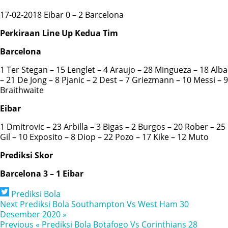
17-02-2018 Eibar 0 – 2 Barcelona
Perkiraan Line Up Kedua Tim
Barcelona
1 Ter Stegan – 15 Lenglet – 4 Araujo – 28 Mingueza – 18 Alba
– 21 De Jong – 8 Pjanic – 2 Dest – 7 Griezmann – 10 Messi – 9
Braithwaite
Eibar
1 Dmitrovic – 23 Arbilla – 3 Bigas – 2 Burgos – 20 Rober – 25
Gil – 10 Exposito – 8 Diop – 22 Pozo – 17 Kike – 12 Muto
Prediksi Skor
Barcelona 3 – 1 Eibar
Prediksi Bola
Next
Prediksi Bola Southampton Vs West Ham 30
Desember 2020 »
Previous
« Prediksi Bola Botafogo Vs Corinthians 28