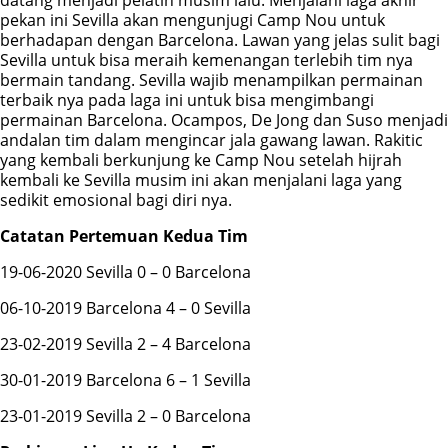
datang menjadi pelatih musim lalu. Menjalani laga akhir
pekan ini Sevilla akan mengunjugi Camp Nou untuk
berhadapan dengan Barcelona. Lawan yang jelas sulit bagi
Sevilla untuk bisa meraih kemenangan terlebih tim nya
bermain tandang. Sevilla wajib menampilkan permainan
terbaik nya pada laga ini untuk bisa mengimbangi
permainan Barcelona. Ocampos, De Jong dan Suso menjadi
andalan tim dalam mengincar jala gawang lawan. Rakitic
yang kembali berkunjung ke Camp Nou setelah hijrah
kembali ke Sevilla musim ini akan menjalani laga yang
sedikit emosional bagi diri nya.
Catatan Pertemuan Kedua Tim
19-06-2020 Sevilla 0 – 0 Barcelona
06-10-2019 Barcelona 4 – 0 Sevilla
23-02-2019 Sevilla 2 – 4 Barcelona
30-01-2019 Barcelona 6 – 1 Sevilla
23-01-2019 Sevilla 2 – 0 Barcelona