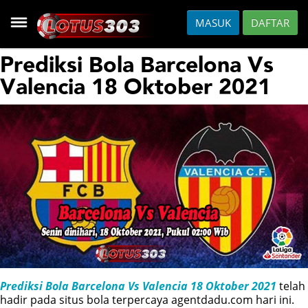
MASUK
DAFTAR
HOME
Prediksi Bola Barcelona Vs
Valencia 18 Oktober 2021
DAFTAR
HOT GAMES
SLOT
CASINO
FISH
Prediksi Bola Barcelona Vs Valencia 18 Oktober 2021
telah
SPORTS
hadir pada situs bola terpercaya agentdadu.com hari ini.