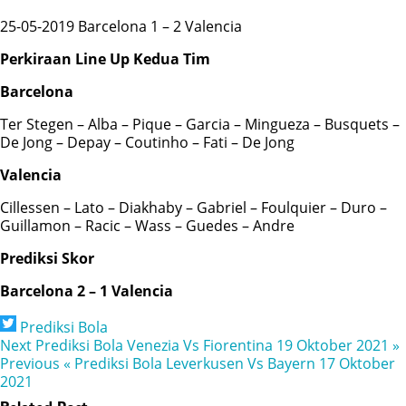
25-05-2019 Barcelona 1 – 2 Valencia
Perkiraan Line Up Kedua Tim
Barcelona
Ter Stegen – Alba – Pique – Garcia – Mingueza – Busquets –
De Jong – Depay – Coutinho – Fati – De Jong
Valencia
Cillessen – Lato – Diakhaby – Gabriel – Foulquier – Duro –
Guillamon – Racic – Wass – Guedes – Andre
Prediksi Skor
Barcelona 2 – 1 Valencia
Prediksi Bola
Next
Prediksi Bola Venezia Vs Fiorentina 19 Oktober 2021 »
Previous
« Prediksi Bola Leverkusen Vs Bayern 17 Oktober
2021