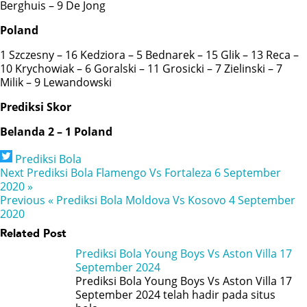
Berghuis – 9 De Jong
Poland
1 Szczesny – 16 Kedziora – 5 Bednarek – 15 Glik – 13 Reca –
10 Krychowiak – 6 Goralski – 11 Grosicki – 7 Zielinski – 7
Milik – 9 Lewandowski
Prediksi Skor
Belanda 2 – 1 Poland
Prediksi Bola
Next
Prediksi Bola Flamengo Vs Fortaleza 6 September
2020 »
Previous
« Prediksi Bola Moldova Vs Kosovo 4 September
2020
Related Post
Prediksi Bola Young Boys Vs Aston Villa 17
September 2024
Prediksi Bola Young Boys Vs Aston Villa 17
September 2024 telah hadir pada situs