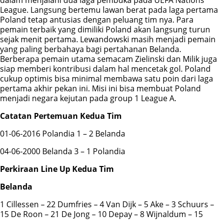
dalam menjalani dua laga pembuka pada UEFA Nations
League. Langsung bertemu lawan berat pada laga pertama
Poland tetap antusias dengan peluang tim nya. Para
pemain terbaik yang dimiliki Poland akan langsung turun
sejak menit pertama. Lewandowski masih menjadi pemain
yang paling berbahaya bagi pertahanan Belanda.
Berberapa pemain utama semacam Zielinski dan Milik juga
siap memberi kontribusi dalam hal mencetak gol. Poland
cukup optimis bisa minimal membawa satu poin dari laga
pertama akhir pekan ini. Misi ini bisa membuat Poland
menjadi negara kejutan pada group 1 League A.
Catatan Pertemuan Kedua Tim
01-06-2016 Polandia 1 – 2 Belanda
04-06-2000 Belanda 3 – 1 Polandia
Perkiraan Line Up Kedua Tim
Belanda
1 Cillessen – 22 Dumfries – 4 Van Dijk – 5 Ake – 3 Schuurs –
15 De Roon – 21 De Jong – 10 Depay – 8 Wijnaldum – 15