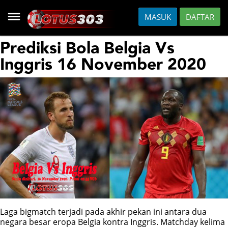
MASUK
DAFTAR
HOME
Prediksi Bola Belgia Vs
Inggris 16 November 2020
DAFTAR
HOT GAMES
SLOT
CASINO
FISH
Laga bigmatch terjadi pada akhir pekan ini antara dua
SPORTS
negara besar eropa Belgia kontra Inggris. Matchday kelima