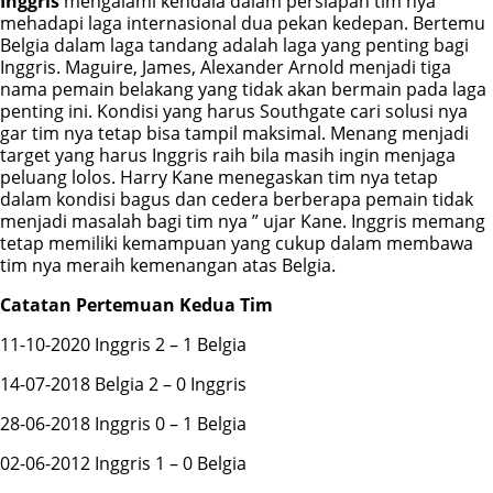
Inggris
mengalami kendala dalam persiapan tim nya
mehadapi laga internasional dua pekan kedepan. Bertemu
Belgia dalam laga tandang adalah laga yang penting bagi
Inggris. Maguire, James, Alexander Arnold menjadi tiga
nama pemain belakang yang tidak akan bermain pada laga
penting ini. Kondisi yang harus Southgate cari solusi nya
gar tim nya tetap bisa tampil maksimal. Menang menjadi
target yang harus Inggris raih bila masih ingin menjaga
peluang lolos. Harry Kane menegaskan tim nya tetap
dalam kondisi bagus dan cedera berberapa pemain tidak
menjadi masalah bagi tim nya ” ujar Kane. Inggris memang
tetap memiliki kemampuan yang cukup dalam membawa
tim nya meraih kemenangan atas Belgia.
Catatan Pertemuan Kedua Tim
11-10-2020 Inggris 2 – 1 Belgia
14-07-2018 Belgia 2 – 0 Inggris
28-06-2018 Inggris 0 – 1 Belgia
02-06-2012 Inggris 1 – 0 Belgia