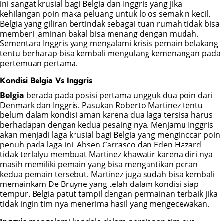
ini sangat krusial bagi Belgia dan Inggris yang jika
kehilangan poin maka peluang untuk lolos semakin kecil.
POKER
Belgia yang giliran bertindak sebagai tuan rumah tidak bisa
memberi jaminan bakal bisa menang dengan mudah.
Sementara Inggris yang mengalami krisis pemain belakang
BONUS
tentu berharap bisa kembali mengulang kemenangan pada
pertemuan pertama.
LIVE CHAT
Kondisi Belgia Vs Inggris
Belgia
berada pada posisi pertama ungguk dua poin dari
Denmark dan Inggris. Pasukan Roberto Martinez tentu
belum dalam kondisi aman karena dua laga tersisa harus
berhadapan dengan kedua pesaing nya. Menjamu Inggris
akan menjadi laga krusial bagi Belgia yang menginccar poin
penuh pada laga ini. Absen Carrasco dan Eden Hazard
tidak terlalyu membuat Martinez khawatir karena diri nya
masih memiliki pemain yang bisa mengantikan peran
kedua pemain tersebut. Martinez juga sudah bisa kembali
memainkam De Bruyne yang telah dalam kondisi siap
tempur. Belgia patut tampil dengan permainan terbaik jika
tidak ingin tim nya menerima hasil yang mengecewakan.