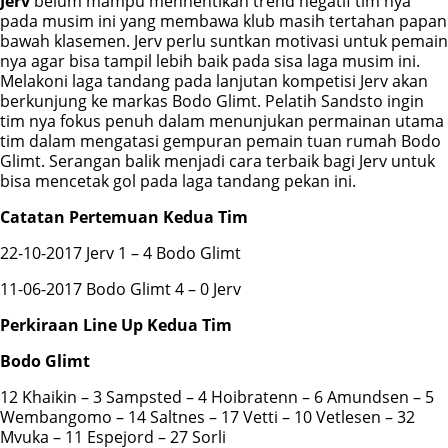
Jerv
belum mampu menhentikan trend negatif tim nya
pada musim ini yang membawa klub masih tertahan papan
bawah klasemen. Jerv perlu suntkan motivasi untuk pemain
nya agar bisa tampil lebih baik pada sisa laga musim ini.
Melakoni laga tandang pada lanjutan kompetisi Jerv akan
berkunjung ke markas Bodo Glimt. Pelatih Sandsto ingin
tim nya fokus penuh dalam menunjukan permainan utama
tim dalam mengatasi gempuran pemain tuan rumah Bodo
Glimt. Serangan balik menjadi cara terbaik bagi Jerv untuk
bisa mencetak gol pada laga tandang pekan ini.
Catatan Pertemuan Kedua Tim
22-10-2017 Jerv 1 – 4 Bodo Glimt
11-06-2017 Bodo Glimt 4 – 0 Jerv
Perkiraan Line Up Kedua Tim
Bodo Glimt
12 Khaikin – 3 Sampsted – 4 Hoibratenn – 6 Amundsen – 5
Wembangomo – 14 Saltnes – 17 Vetti – 10 Vetlesen – 32
Mvuka – 11 Espejord – 27 Sorli