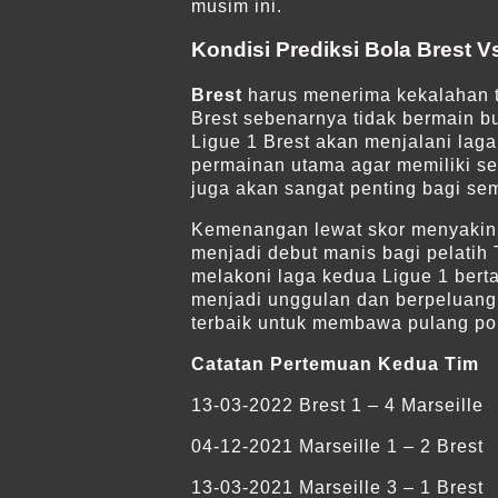
musim ini.
Kondisi Prediksi Bola Brest V
Brest
harus menerima kekalahan ti
Brest sebenarnya tidak bermain b
Ligue 1 Brest akan menjalani lag
permainan utama agar memiliki se
juga akan sangat penting bagi se
Kemenangan lewat skor menyaki
menjadi debut manis bagi pelatih
melakoni laga kedua Ligue 1 berta
menjadi unggulan dan berpeluang
terbaik untuk membawa pulang po
Catatan Pertemuan Kedua Tim
13-03-2022 Brest 1 – 4 Marseille
04-12-2021 Marseille 1 – 2 Brest
13-03-2021 Marseille 3 – 1 Brest