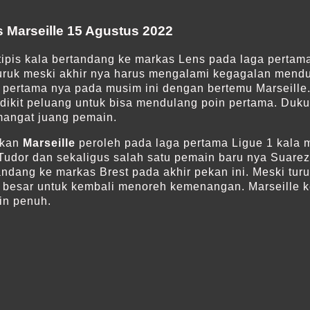
s Marseille 15 Agustus 2022
pis kala bertandang ke markas Lens pada laga pertama
uruk meski akhir nya harus mengalami kegagalan mendu
a pertama nya pada musim ini dengan bertemu Marseille.
dikit peluang untuk bisa mendulang poin pertama. Duku
mangat juang pemain.
nkan
Marseille
peroleh pada laga pertama Ligue 1 kala 
 Tudor dan sekaligus salah satu pemain baru nya Suarez
ndang ke markas Brest pada akhir pekan ini. Meski turu
 besar untuk kembali menoreh kemenangan. Marseille 
in penuh.