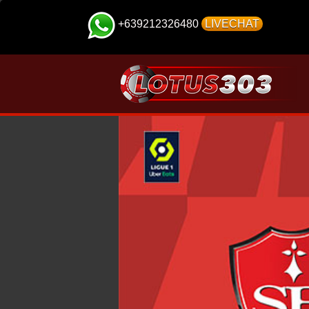
+639212326480
LIVECHAT