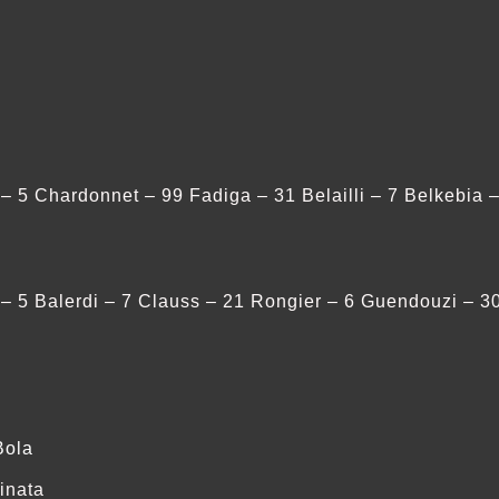
e – 5 Chardonnet – 99 Fadiga – 31 Belailli – 7 Belkebia
– 5 Balerdi – 7 Clauss – 21 Rongier – 6 Guendouzi – 3
Bola
inata