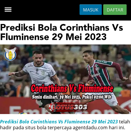
MASUK
DAFTAR
HOME
Prediksi Bola Corinthians Vs
Fluminense 29 Mei 2023
DAFTAR
HOT GAMES
SLOT
CASINO
FISH
Prediksi Bola Corinthians Vs Fluminense 29 Mei 2023
telah
SPORTS
hadir pada situs bola terpercaya agentdadu.com hari ini.