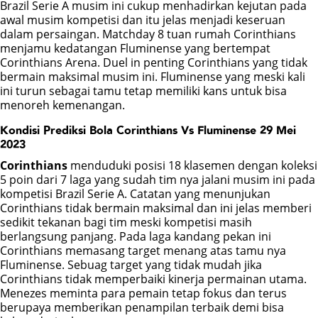
Brazil Serie A musim ini cukup menhadirkan kejutan pada
awal musim kompetisi dan itu jelas menjadi keseruan
POKER
dalam persaingan. Matchday 8 tuan rumah Corinthians
menjamu kedatangan Fluminense yang bertempat
Corinthians Arena. Duel in penting Corinthians yang tidak
BONUS
bermain maksimal musim ini. Fluminense yang meski kali
ini turun sebagai tamu tetap memiliki kans untuk bisa
menoreh kemenangan.
LIVE CHAT
Kondisi Prediksi Bola Corinthians Vs Fluminense 29 Mei
2023
Corinthians
menduduki posisi 18 klasemen dengan koleksi
5 poin dari 7 laga yang sudah tim nya jalani musim ini pada
kompetisi Brazil Serie A. Catatan yang menunjukan
Corinthians tidak bermain maksimal dan ini jelas memberi
sedikit tekanan bagi tim meski kompetisi masih
berlangsung panjang. Pada laga kandang pekan ini
Corinthians memasang target menang atas tamu nya
Fluminense. Sebuag target yang tidak mudah jika
Corinthians tidak memperbaiki kinerja permainan utama.
Menezes meminta para pemain tetap fokus dan terus
berupaya memberikan penampilan terbaik demi bisa