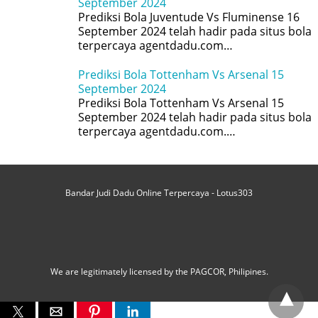
September 2024
Prediksi Bola Juventude Vs Fluminense 16
September 2024 telah hadir pada situs bola
terpercaya agentdadu.com…
Prediksi Bola Tottenham Vs Arsenal 15
September 2024
Prediksi Bola Tottenham Vs Arsenal 15
September 2024 telah hadir pada situs bola
terpercaya agentdadu.com.…
Bandar Judi Dadu Online Terpercaya - Lotus303
We are legitimately licensed by the PAGCOR, Philipines.