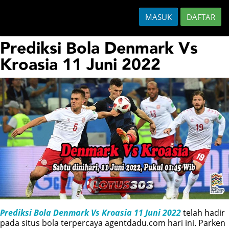
MASUK
DAFTAR
HOME
Prediksi Bola Denmark Vs
Kroasia 11 Juni 2022
DAFTAR
HOT GAMES
SLOT
CASINO
FISH
Prediksi Bola Denmark Vs Kroasia 11 Juni 2022
telah hadir
SPORTS
pada situs bola terpercaya agentdadu.com hari ini. Parken