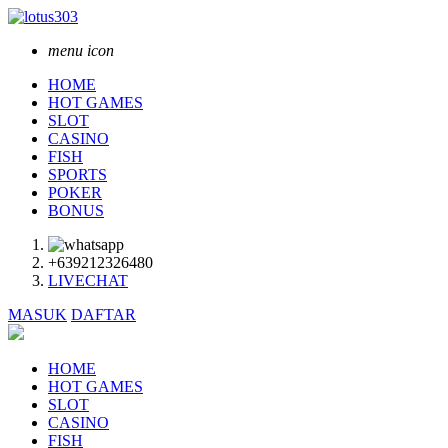
menu icon
HOME
HOT GAMES
SLOT
CASINO
FISH
SPORTS
POKER
BONUS
+639212326480
LIVECHAT
MASUK
DAFTAR
HOME
HOT GAMES
SLOT
CASINO
FISH