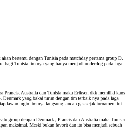
rk akan bertemu dengan Tunisia pada matchday pertama group D.
a bagi Tunisia tim nya yang hanya menjadi underdog pada laga
Prancis, Australia dan Tunisia maka Eriksen dkk memiliki kans
. Denmark yang bakal turun dengan tim terbaik nya pada laga
p lawan ingin tim nya langsung tancap gas sejak turnament ini
da satu group dengan Denmark , Prancis dan Australia maka Tunisia
apan maksimal. Meski bukan favorit dan itu bisa menjadi sebuah