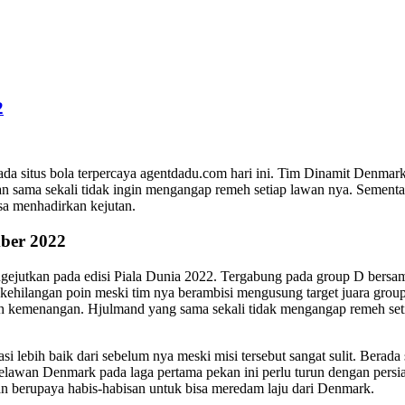
2
pada situs bola terpercaya agentdadu.com hari ini. Tim Dinamit Denma
sama sekali tidak ingin mengangap remeh setiap lawan nya. Sementar
sa menhadirkan kejutan.
mber 2022
tkan pada edisi Piala Dunia 2022. Tergabung pada group D bersama 
ehilangan poin meski tim nya berambisi mengusung target juara group
h kemenangan. Hjulmand yang sama sekali tidak mengangap remeh setia
asi lebih baik dari sebelum nya meski misi tersebut sangat sulit. Bera
melawan Denmark pada laga pertama pekan ini perlu turun dengan persi
kan berupaya habis-habisan untuk bisa meredam laju dari Denmark.