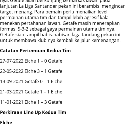
nya. Getafe akan berkunjung ke markas lawan pada
lanjutan La Liga Santander pekan ini berambisi mengincar
target menang. Para pemain perlu menaikan level
permainan utama tim dan tampil lebih agresif kala
menekan pertahanan lawan. Getafe masih menerapkan
formasi 5-3-2 sebagai gaya permainan utama tim nya.
Getafe siap tampil habis-habisan laga tandang pekan ini
untuk membawa klub nya kembali ke jalur kemenangan.
Catatan Pertemuan Kedua Tim
27-07-2022 Elche 1 – 0 Getafe
22-05-2022 Elche 3 – 1 Getafe
13-09-2021 Getafe 0 – 1 Elche
21-03-2021 Getafe 1 – 1 Elche
11-01-2021 Elche 1 – 3 Getafe
Perkiraan Line Up Kedua Tim
Elche