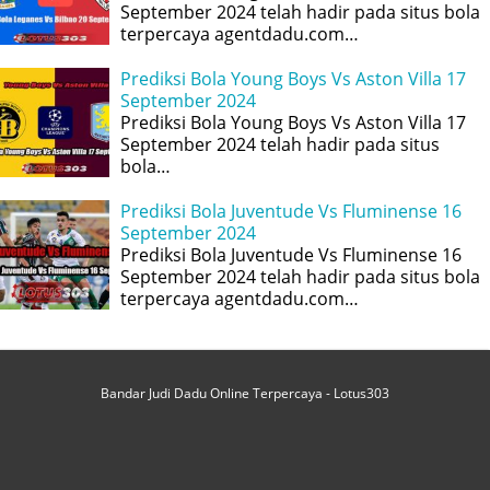
September 2024 telah hadir pada situs bola
terpercaya agentdadu.com…
Prediksi Bola Young Boys Vs Aston Villa 17
September 2024
Prediksi Bola Young Boys Vs Aston Villa 17
September 2024 telah hadir pada situs
bola…
Prediksi Bola Juventude Vs Fluminense 16
September 2024
Prediksi Bola Juventude Vs Fluminense 16
September 2024 telah hadir pada situs bola
terpercaya agentdadu.com…
Bandar Judi Dadu Online Terpercaya - Lotus303