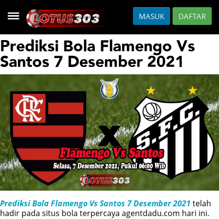
MASUK
DAFTAR
HOME
Prediksi Bola Flamengo Vs
Santos 7 Desember 2021
DAFTAR
HOT GAMES
SLOT
CASINO
FISH
Prediksi Bola Flamengo Vs Santos 7 Desember 2021
telah
SPORTS
hadir pada situs bola terpercaya agentdadu.com hari ini.