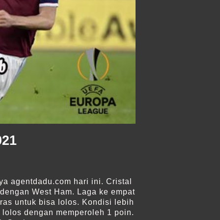
021
ya agentdadu.com hari ini. Cristal
n dengan West Ham. Laga ke empat
s untuk bisa lolos. Kondisi lebih
 lolos dengan memperoleh 1 poin.