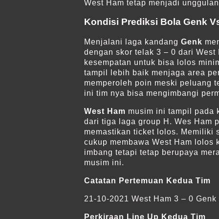
West Ham tetap menjadi unggulan 
Kondisi Prediksi Bola Genk 
Menjalani laga kandang
Genk
men
dengan skor telak 3 – 0 dari West 
kesempatan untuk bisa lolos mini
tampil lebih baik menjaga area p
memperoleh poin meski peluang te
ini tim nya bisa mengimbangi per
West Ham
musim ini tampil pada
dari tiga laga group H. Wes Ham
memastikan ticket lolos. Memiliki
cukup membawa West Ham lolos ke 
imbang tetapi tetap berupaya mer
musim ini.
Catatan Pertemuan Kedua Tim
21-10-2021 West Ham 3 – 0 Genk
Perkiraan Line Up Kedua Tim