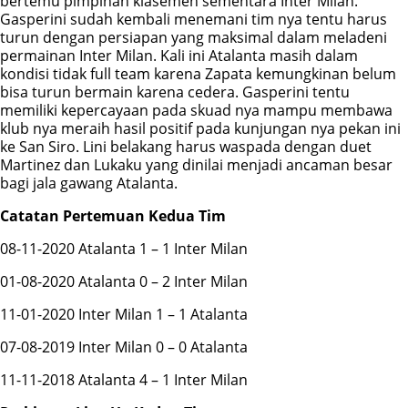
bertemu pimpinan klasemen sementara Inter Milan.
Gasperini sudah kembali menemani tim nya tentu harus
turun dengan persiapan yang maksimal dalam meladeni
permainan Inter Milan. Kali ini Atalanta masih dalam
kondisi tidak full team karena Zapata kemungkinan belum
bisa turun bermain karena cedera. Gasperini tentu
memiliki kepercayaan pada skuad nya mampu membawa
klub nya meraih hasil positif pada kunjungan nya pekan ini
ke San Siro. Lini belakang harus waspada dengan duet
Martinez dan Lukaku yang dinilai menjadi ancaman besar
bagi jala gawang Atalanta.
Catatan Pertemuan Kedua Tim
08-11-2020 Atalanta 1 – 1 Inter Milan
01-08-2020 Atalanta 0 – 2 Inter Milan
11-01-2020 Inter Milan 1 – 1 Atalanta
07-08-2019 Inter Milan 0 – 0 Atalanta
11-11-2018 Atalanta 4 – 1 Inter Milan