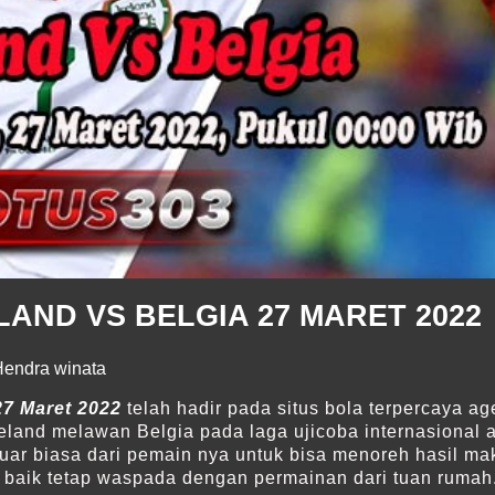
LAND VS BELGIA 27 MARET 2022
endra winata
27 Maret 2022
telah hadir pada situs bola terpercaya ag
land melawan Belgia pada laga ujicoba internasional ak
luar biasa dari pemain nya untuk bisa menoreh hasil mak
h baik tetap waspada dengan permainan dari tuan rumah