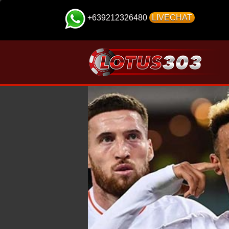
+639212326480
LIVECHAT