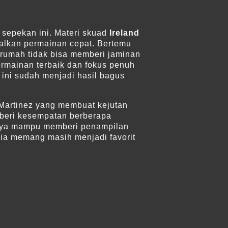
sepekan ini. Materi skuad
Ireland
alkan permainan cepat. Bertemu
n rumah tidak bisa memberi jaminan
rmainan terbaik dan fokus penuh
ini sudah menjadi hasil bagus
 Martinez yang membuat kejutan
mberi kesempatan berberapa
n nya mampu memberi penampilan
gia memang masih menjadi favorit