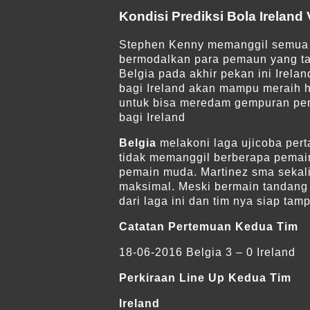
Kondisi Prediksi Bola Ireland
Stephen Kenny memanggil semua pe
bermodalkan para pemaun yang ta
Belgia pada akhir pekan ini Irela
bagi Ireland akan mampu meraih 
untuk bisa meredam gempuran pem
bagi Ireland
Belgia
melakoni laga ujicoba per
tidak memanggil berberapa pemai
pemain muda. Martinez sma sekal
maksimal. Meski bermain tandang B
dari laga ini dan tim nya siap tam
Catatan Pertemuan Kedua Tim
18-06-2016 Belgia 3 – 0 Ireland
Perkiraan Line Up Kedua Tim
Ireland