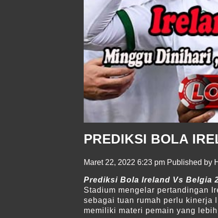
PREDIKSI BOLA IRE
Maret 22, 2022 6:23 pm
Published by
H
Prediksi Bola Ireland Vs Belgia 
Stadium mengelar pertandingan Ire
sebagai tuan rumah perlu kinerja 
memiliki materi pemain yang lebi