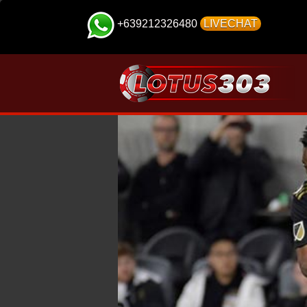
+639212326480
LIVECHAT