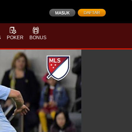
MASUK
DAFTAR
S
POKER
BONUS