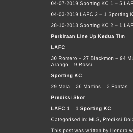
04-07-2019 Sporting KC 1 – 5 LA
04-03-2019 LAFC 2 – 1 Sporting 
28-10-2018 Sporting KC 2 – 1 LA
Perkiraan Line Up Kedua Tim
LAFC
30 Romero – 27 Blackmon – 94 Muri
Arango – 9 Rossi
Sporting KC
29 Mela – 36 Martins – 3 Fontas – 
Prediksi Skor
LAFC 1 – 1 Sporting KC
Categorised in:
MLS
,
Prediksi Bol
This post was written by Hendra w