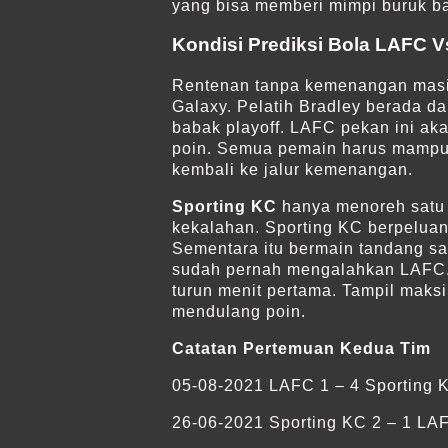
yang bisa memberi mimpi buruk b
Kondisi Prediksi Bola LAFC V
Rentenan tanpa kemenangan masih
Galaxy. Pelatih Bradley berada da
babak playoff. LAFC pekan ini ak
poin. Semua pemain harus mampu 
kembali ke jalur kemenangan.
Sporting KC
hanya menoreh satu 
kekalahan. Sporting KC berpeluan
Sementara itu bermain tandang sa
sudah pernah mengalahkan LAFC. S
turun menit pertama. Tampil maks
mendulang poin.
Catatan Pertemuan Kedua Tim
05-08-2021 LAFC 1 – 4 Sporting 
26-06-2021 Sporting KC 2 – 1 LA