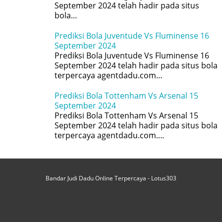
September 2024 telah hadir pada situs
bola…
Prediksi Bola Juventude Vs Fluminense 16
September 2024
Prediksi Bola Juventude Vs Fluminense 16
September 2024 telah hadir pada situs bola
terpercaya agentdadu.com…
Prediksi Bola Tottenham Vs Arsenal 15
September 2024
Prediksi Bola Tottenham Vs Arsenal 15
September 2024 telah hadir pada situs bola
terpercaya agentdadu.com.…
Bandar Judi Dadu Online Terpercaya - Lotus303