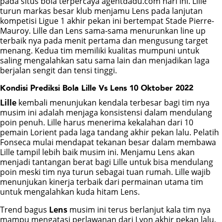
pada situs bola terpercaya agentdadu.com hari ini. Lille
turun markas besar klub menjamu Lens pada lanjutan
POKER
kompetisi Ligue 1 akhir pekan ini bertempat Stade Pierre-
Mauroy. Lille dan Lens sama-sama menurunkan line up
terbaik nya pada menit pertama dan mengusung target
BONUS
menang. Kedua tim memiliki kualitas mumpuni untuk
saling mengalahkan satu sama lain dan menjadikan laga
berjalan sengit dan tensi tinggi.
LIVE CHAT
Kondisi Prediksi Bola Lille Vs Lens 10 Oktober 2022
Lille
kembali menunjukan kendala terbesar bagi tim nya
musim ini adalah menjaga konsistensi dalam mendulang
poin penuh. Lille harus menerima kekalahan dari 10
pemain Lorient pada laga tandang akhir pekan lalu. Pelatih
Fonseca mulai mendapat tekanan besar dalam membawa
Lille tampil lebih baik musim ini. Menjamu Lens akan
menjadi tantangan berat bagi Lille untuk bisa mendulang
poin meski tim nya turun sebagai tuan rumah. Lille wajib
menunjukan kinerja terbaik dari permainan utama tim
untuk mengalahkan kuda hitam Lens.
Trend bagus
Lens
musim ini terus berlanjut kala tim nya
mampu mengatasi perlawanan dari Lyon akhir pekan lalu.