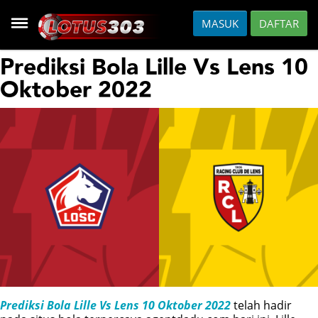
MASUK
DAFTAR
HOME
Prediksi Bola Lille Vs Lens 10
Oktober 2022
DAFTAR
HOT GAMES
SLOT
CASINO
FISH
SPORTS
Prediksi Bola Lille Vs Lens 10 Oktober 2022
telah hadir