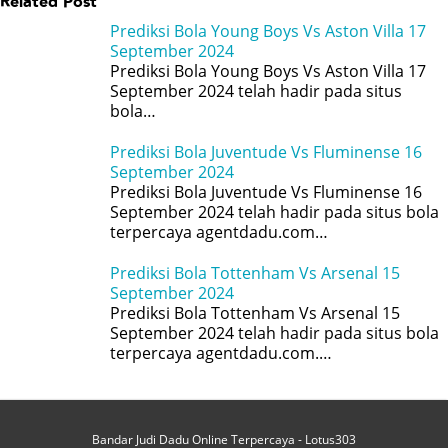
Related Post
Prediksi Bola Young Boys Vs Aston Villa 17
September 2024
Prediksi Bola Young Boys Vs Aston Villa 17
September 2024 telah hadir pada situs
bola…
Prediksi Bola Juventude Vs Fluminense 16
September 2024
Prediksi Bola Juventude Vs Fluminense 16
September 2024 telah hadir pada situs bola
terpercaya agentdadu.com…
Prediksi Bola Tottenham Vs Arsenal 15
September 2024
Prediksi Bola Tottenham Vs Arsenal 15
September 2024 telah hadir pada situs bola
terpercaya agentdadu.com.…
Bandar Judi Dadu Online Terpercaya - Lotus303