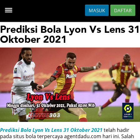
MASUK
DAFTAR
HOME
Prediksi Bola Lyon Vs Lens 31
Oktober 2021
DAFTAR
HOT GAMES
SLOT
CASINO
FISH
Prediksi Bola Lyon Vs Lens 31 Oktober 2021
telah hadir
SPORTS
pada situs bola terpercaya agentdadu.com hari ini. Salah