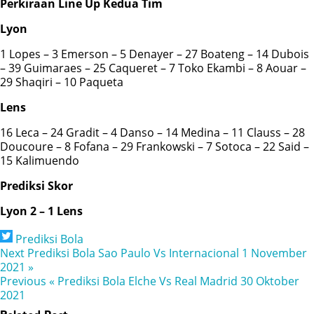
Perkiraan Line Up Kedua Tim
Lyon
1 Lopes – 3 Emerson – 5 Denayer – 27 Boateng – 14 Dubois
– 39 Guimaraes – 25 Caqueret – 7 Toko Ekambi – 8 Aouar –
29 Shaqiri – 10 Paqueta
Lens
16 Leca – 24 Gradit – 4 Danso – 14 Medina – 11 Clauss – 28
Doucoure – 8 Fofana – 29 Frankowski – 7 Sotoca – 22 Said –
15 Kalimuendo
Prediksi Skor
Lyon 2 – 1 Lens
Prediksi Bola
Next
Prediksi Bola Sao Paulo Vs Internacional 1 November
2021 »
Previous
« Prediksi Bola Elche Vs Real Madrid 30 Oktober
2021