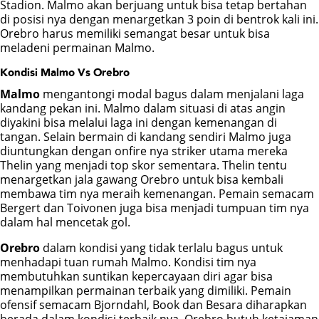
Stadion. Malmo akan berjuang untuk bisa tetap bertahan
di posisi nya dengan menargetkan 3 poin di bentrok kali ini.
POKER
Orebro harus memiliki semangat besar untuk bisa
meladeni permainan Malmo.
BONUS
Kondisi Malmo Vs Orebro
Malmo
mengantongi modal bagus dalam menjalani laga
LIVE CHAT
kandang pekan ini. Malmo dalam situasi di atas angin
diyakini bisa melalui laga ini dengan kemenangan di
tangan. Selain bermain di kandang sendiri Malmo juga
diuntungkan dengan onfire nya striker utama mereka
Thelin yang menjadi top skor sementara. Thelin tentu
menargetkan jala gawang Orebro untuk bisa kembali
membawa tim nya meraih kemenangan. Pemain semacam
Bergert dan Toivonen juga bisa menjadi tumpuan tim nya
dalam hal mencetak gol.
Orebro
dalam kondisi yang tidak terlalu bagus untuk
menhadapi tuan rumah Malmo. Kondisi tim nya
membutuhkan suntikan kepercayaan diri agar bisa
menampilkan permainan terbaik yang dimiliki. Pemain
ofensif semacam Bjorndahl, Book dan Besara diharapkan