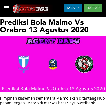
MASUK
DAFTAR
HOME
Prediksi Bola Malmo Vs
Orebro 13 Agustus 2020
DAFTAR
HOT GAMES
SLOT
CASINO
FISH
Pimpinan klasemen sementara Malmo akan ditantang klub
SPORTS
papan tengah Orebro di markas besar nya Swedbank