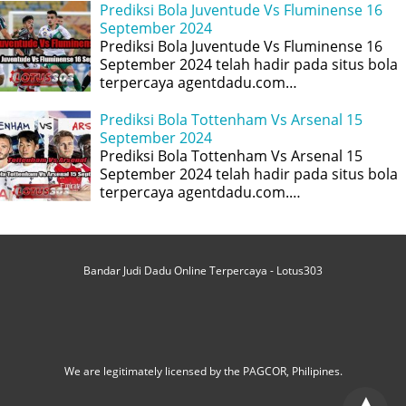
Prediksi Bola Juventude Vs Fluminense 16
September 2024
Prediksi Bola Juventude Vs Fluminense 16
September 2024 telah hadir pada situs bola
terpercaya agentdadu.com…
Prediksi Bola Tottenham Vs Arsenal 15
September 2024
Prediksi Bola Tottenham Vs Arsenal 15
September 2024 telah hadir pada situs bola
terpercaya agentdadu.com.…
Bandar Judi Dadu Online Terpercaya - Lotus303
We are legitimately licensed by the PAGCOR, Philipines.