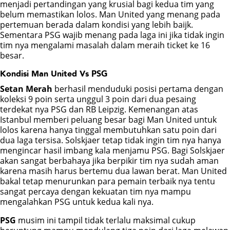
menjadi pertandingan yang krusial bagi kedua tim yang
belum memastikan lolos. Man United yang menang pada
POKER
pertemuan berada dalam kondisi yang lebih baijk.
Sementara PSG wajib menang pada laga ini jika tidak ingin
tim nya mengalami masalah dalam meraih ticket ke 16
BONUS
besar.
Kondisi Man United Vs PSG
LIVE CHAT
Setan Merah
berhasil menduduki posisi pertama dengan
koleksi 9 poin serta unggul 3 poin dari dua pesaing
terdekat nya PSG dan RB Leipzig. Kemenangan atas
Istanbul memberi peluang besar bagi Man United untuk
lolos karena hanya tinggal membutuhkan satu poin dari
dua laga tersisa. Solskjaer tetap tidak ingin tim nya hanya
mengincar hasil imbang kala menjamu PSG. Bagi Solskjaer
akan sangat berbahaya jika berpikir tim nya sudah aman
karena masih harus bertemu dua lawan berat. Man United
bakal tetap menurunkan para pemain terbaik nya tentu
sangat percaya dengan kekuatan tim nya mampu
mengalahkan PSG untuk kedua kali nya.
PSG
musim ini tampil tidak terlalu maksimal cukup