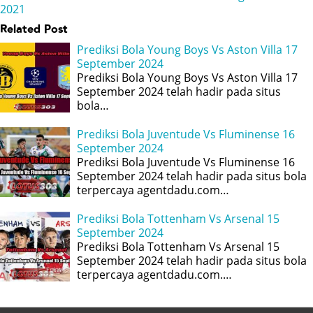
2021
Related Post
Prediksi Bola Young Boys Vs Aston Villa 17
September 2024
Prediksi Bola Young Boys Vs Aston Villa 17
September 2024 telah hadir pada situs
bola…
Prediksi Bola Juventude Vs Fluminense 16
September 2024
Prediksi Bola Juventude Vs Fluminense 16
September 2024 telah hadir pada situs bola
terpercaya agentdadu.com…
Prediksi Bola Tottenham Vs Arsenal 15
September 2024
Prediksi Bola Tottenham Vs Arsenal 15
September 2024 telah hadir pada situs bola
terpercaya agentdadu.com.…