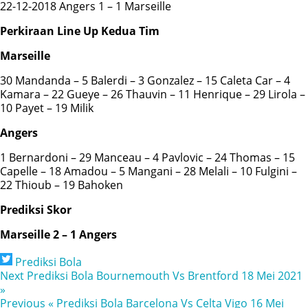
22-12-2018 Angers 1 – 1 Marseille
Perkiraan Line Up Kedua Tim
Marseille
30 Mandanda – 5 Balerdi – 3 Gonzalez – 15 Caleta Car – 4
Kamara – 22 Gueye – 26 Thauvin – 11 Henrique – 29 Lirola –
10 Payet – 19 Milik
Angers
1 Bernardoni – 29 Manceau – 4 Pavlovic – 24 Thomas – 15
Capelle – 18 Amadou – 5 Mangani – 28 Melali – 10 Fulgini –
22 Thioub – 19 Bahoken
Prediksi Skor
Marseille 2 – 1 Angers
Prediksi Bola
Next
Prediksi Bola Bournemouth Vs Brentford 18 Mei 2021
»
Previous
« Prediksi Bola Barcelona Vs Celta Vigo 16 Mei