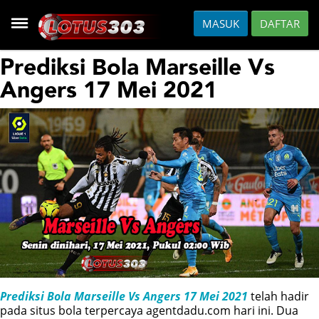
MASUK
DAFTAR
HOME
Prediksi Bola Marseille Vs
Angers 17 Mei 2021
DAFTAR
HOT GAMES
SLOT
CASINO
FISH
Prediksi Bola Marseille Vs Angers 17 Mei 2021
telah hadir
SPORTS
pada situs bola terpercaya agentdadu.com hari ini. Dua