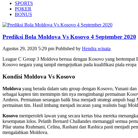
SPORTS
POKER
BONUS
Prediksi Bola Moldova Vs Kosovo 4 September 2020
Agustus 29, 2020 5:29 pm
Published by
Hendra winata
League C Group 3 Moldova bersua dengan Kosovo yang bertempat Enni
Kosovo negara yang tampil mengejutkan pada kualifikasi piala erop
Kondisi Moldova Vs Kosovo
Moldova
yang berada dalam satu group dengan Kosovo, Yunani dan S
sebagai kapten tim memimpin tim nya mengimbangi permainan Kosovo
Ambros. Permainan serangan balik bisa menjadi strategi ampuh bagi
permainan tim. Hasil imbang menjadi incaran yang realistis bagi Mol
Kosovo
memperoleh lawan yang secara kertas bisa mereka menangkan
kesempatan lolos. Pelatih Bernard Challandes memanggil semua pemai
Pilar utama Rrahmani, Celina, Rashani dan Rashica pasti menjadi pe
mengalahkan Moldova.