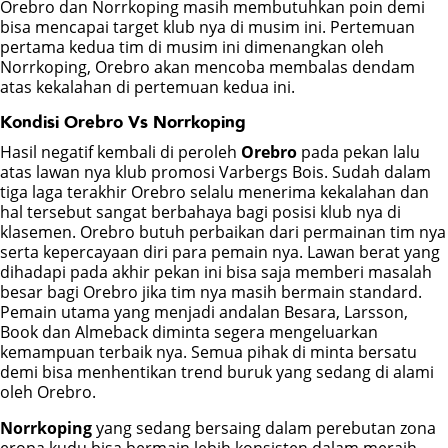
Orebro dan Norrkoping masih membutuhkan poin demi
bisa mencapai target klub nya di musim ini. Pertemuan
POKER
pertama kedua tim di musim ini dimenangkan oleh
Norrkoping, Orebro akan mencoba membalas dendam
atas kekalahan di pertemuan kedua ini.
BONUS
Kondisi Orebro Vs Norrkoping
LIVE CHAT
Hasil negatif kembali di peroleh
Orebro
pada pekan lalu
atas lawan nya klub promosi Varbergs Bois. Sudah dalam
tiga laga terakhir Orebro selalu menerima kekalahan dan
hal tersebut sangat berbahaya bagi posisi klub nya di
klasemen. Orebro butuh perbaikan dari permainan tim nya
serta kepercayaan diri para pemain nya. Lawan berat yang
dihadapi pada akhir pekan ini bisa saja memberi masalah
besar bagi Orebro jika tim nya masih bermain standard.
Pemain utama yang menjadi andalan Besara, Larsson,
Book dan Almeback diminta segera mengeluarkan
kemampuan terbaik nya. Semua pihak di minta bersatu
demi bisa menhentikan trend buruk yang sedang di alami
oleh Orebro.
Norrkoping
yang sedang bersaing dalam perebutan zona