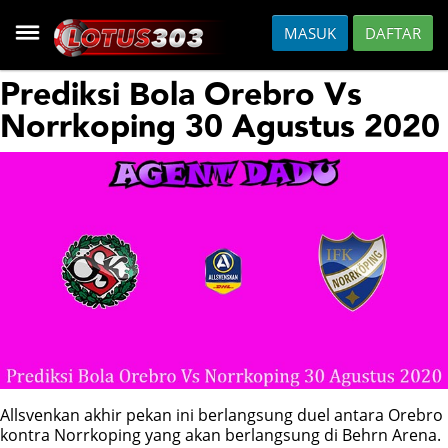
MASUK
DAFTAR
HOME
Prediksi Bola Orebro Vs
Norrkoping 30 Agustus 2020
DAFTAR
HOT GAMES
SLOT
CASINO
FISH
Allsvenkan akhir pekan ini berlangsung duel antara Orebro
SPORTS
kontra Norrkoping yang akan berlangsung di Behrn Arena.