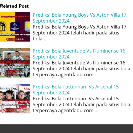
Related Post
Prediksi Bola Young Boys Vs Aston Villa 17
September 2024
Prediksi Bola Young Boys Vs Aston Villa 17
September 2024 telah hadir pada situs
bola…
Prediksi Bola Juventude Vs Fluminense 16
September 2024
Prediksi Bola Juventude Vs Fluminense 16
September 2024 telah hadir pada situs bola
terpercaya agentdadu.com…
Prediksi Bola Tottenham Vs Arsenal 15
September 2024
Prediksi Bola Tottenham Vs Arsenal 15
September 2024 telah hadir pada situs bola
terpercaya agentdadu.com.…