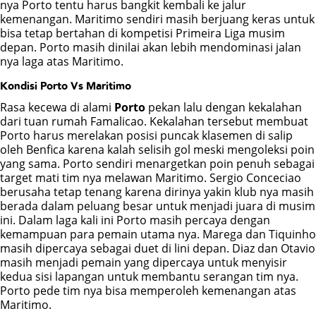
nya Porto tentu harus bangkit kembali ke jalur
kemenangan. Maritimo sendiri masih berjuang keras untuk
POKER
bisa tetap bertahan di kompetisi Primeira Liga musim
depan. Porto masih dinilai akan lebih mendominasi jalan
nya laga atas Maritimo.
BONUS
Kondisi Porto Vs Maritimo
LIVE CHAT
Rasa kecewa di alami
Porto
pekan lalu dengan kekalahan
dari tuan rumah Famalicao. Kekalahan tersebut membuat
Porto harus merelakan posisi puncak klasemen di salip
oleh Benfica karena kalah selisih gol meski mengoleksi poin
yang sama. Porto sendiri menargetkan poin penuh sebagai
target mati tim nya melawan Maritimo. Sergio Conceciao
berusaha tetap tenang karena dirinya yakin klub nya masih
berada dalam peluang besar untuk menjadi juara di musim
ini. Dalam laga kali ini Porto masih percaya dengan
kemampuan para pemain utama nya. Marega dan Tiquinho
masih dipercaya sebagai duet di lini depan. Diaz dan Otavio
masih menjadi pemain yang dipercaya untuk menyisir
kedua sisi lapangan untuk membantu serangan tim nya.
Porto pede tim nya bisa memperoleh kemenangan atas
Maritimo.