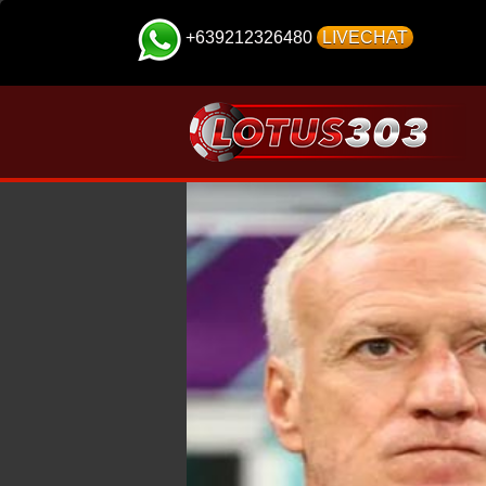
+639212326480
LIVECHAT