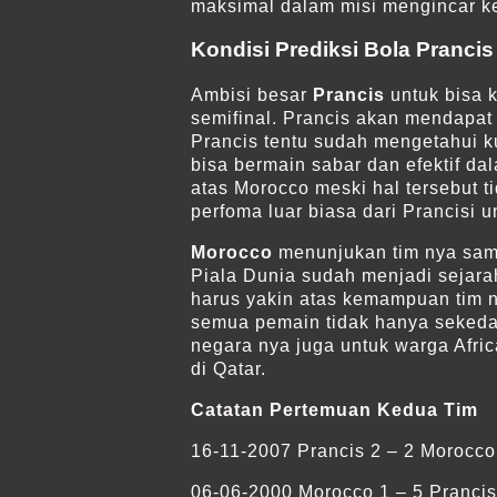
maksimal dalam misi mengincar 
Kondisi Prediksi Bola Pranc
Ambisi besar
Prancis
untuk bisa k
semifinal. Prancis akan mendapat 
Prancis tentu sudah mengetahui k
bisa bermain sabar dan efektif d
atas Morocco meski hal tersebut 
perfoma luar biasa dari Prancisi
Morocco
menunjukan tim nya sama 
Piala Dunia sudah menjadi sejara
harus yakin atas kemampuan tim ny
semua pemain tidak hanya sekedar
negara nya juga untuk warga Afric
di Qatar.
Catatan Pertemuan Kedua Tim
16-11-2007 Prancis 2 – 2 Morocco
06-06-2000 Morocco 1 – 5 Prancis