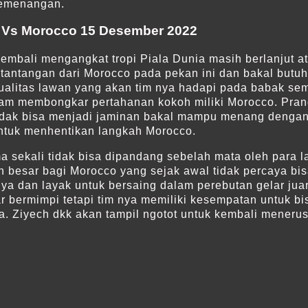
kemenangan.
is Vs Morocco 15 Desember 2022
embali mengangkat tropi Piala Dunia masih berlanjut at
tantangan dari Morocco pada pekan ini dan bakal butuh 
ualitas lawan yang akan tim nya hadapi pada babak semi
alam membongkar pertahanan kokoh miliki Morocco. Pranc
tidak bisa menjadi jaminan bakal mampu menang dengan
 untuk menhentikan langkah Morocco.
sekali tidak bisa dipandang sebelah mata oleh para la
h besar bagi Morocco yang sejak awal tidak percaya bis
a dan layak untuk bersaing dalam perebutan gelar juara
 bermimpi tetapi tim nya memiliki kesempatan untuk bi
a. Ziyech dkk akan tampil ngotot untuk kembali meneru