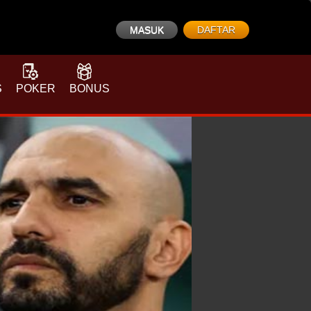
MASUK
DAFTAR
S
POKER
BONUS