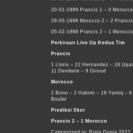
20-01-1999 Prancis 1 – 0 Morocco
29-05-1998 Morocco 2 – 2 Prancis
05-02-1988 Prancis 2 – 1 Morocco
Perkiraan Line Up Kedua Tim
Prancis
1 Lloris – 22 Hernandez – 18 Up
11 Dembele – 9 Giroud
Morocco
1 Bono – 2 Hakimi – 18 Yamiq – 6 
Boufal
Prediksi Skor
Prancis 2 – 1 Morocco
Categorised in:
Piala Dunia 2022