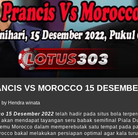
ANCIS VS MOROCCO 15 DESEMBE
d by
Hendra winata
cco 15 Desember 2022
telah hadir pada situs bola terpe
 akan mendapat tayangan seru babak semifinal Piala Du
ertemu Morocco dalam memperebutak satu tempat pada p
rocco bakal melakukan persiapan optimal agar kala tu