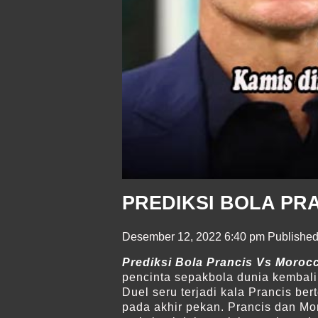
PREDIKSI BOLA PR
Desember 12, 2022 6:40 pm
Publishe
Prediksi Bola Prancis Vs Moro
pencinta sepakbola dunia kembali
Duel seru terjadi kala Prancis b
pada akhir pekan. Prancis dan Mo