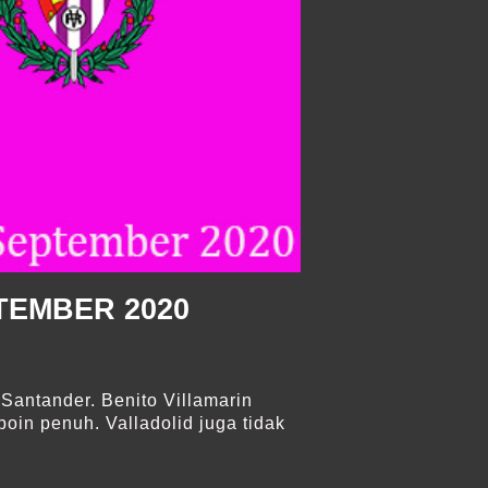
TEMBER 2020
Santander. Benito Villamarin
in penuh. Valladolid juga tidak