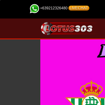
+639212326480
LIVECHAT