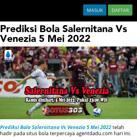
MASUK
DAFTAR
HOME
Prediksi Bola Salernitana Vs
Venezia 5 Mei 2022
DAFTAR
HOT GAMES
SLOT
CASINO
FISH
Prediksi Bola Salernitana Vs Venezia 5 Mei 2022
telah
SPORTS
hadir pada situs bola terpercaya agentdadu.com hari ini.