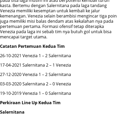
pada sisa laga musim ini atau berpotensi kembali turun
kasta. Bertemu dengan Salernitana pada laga tandang
Venezia memiliki kesemptan untuk kembali ke jalur
kemenangan. Venezia selain berambisi mengincar tiga poin
juga memiliki misi balas dendam atas kekalahan nya pada
pertemuan pertama. Formasi ofensif tetap diterapka
Venezia pada laga ini sebab tim nya butuh gol untuk bisa
mencapai target utama.
Catatan Pertemuan Kedua Tim
26-10-2021 Venezia 1 – 2 Salernitana
17-04-2021 Salernitana 2 – 1 Venezia
27-12-2020 Venezia 1 – 2 Salernitana
03-03-2020 Salernitana 2 – 0 Venezia
19-10-2019 Venezia 1 – 0 Salernitana
Perkiraan Line Up Kedua Tim
Salernitana