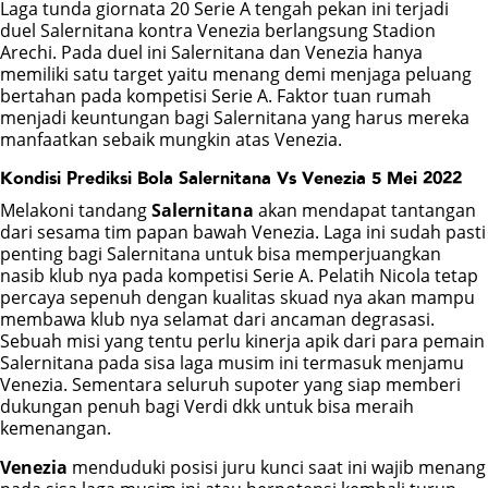
Laga tunda giornata 20 Serie A tengah pekan ini terjadi
duel Salernitana kontra Venezia berlangsung Stadion
POKER
Arechi. Pada duel ini Salernitana dan Venezia hanya
memiliki satu target yaitu menang demi menjaga peluang
bertahan pada kompetisi Serie A. Faktor tuan rumah
BONUS
menjadi keuntungan bagi Salernitana yang harus mereka
manfaatkan sebaik mungkin atas Venezia.
LIVE CHAT
Kondisi Prediksi Bola Salernitana Vs Venezia 5 Mei 2022
Melakoni tandang
Salernitana
akan mendapat tantangan
dari sesama tim papan bawah Venezia. Laga ini sudah pasti
penting bagi Salernitana untuk bisa memperjuangkan
nasib klub nya pada kompetisi Serie A. Pelatih Nicola tetap
percaya sepenuh dengan kualitas skuad nya akan mampu
membawa klub nya selamat dari ancaman degrasasi.
Sebuah misi yang tentu perlu kinerja apik dari para pemain
Salernitana pada sisa laga musim ini termasuk menjamu
Venezia. Sementara seluruh supoter yang siap memberi
dukungan penuh bagi Verdi dkk untuk bisa meraih
kemenangan.
Venezia
menduduki posisi juru kunci saat ini wajib menang