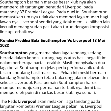
Southampton bermain markas besar klub nya akan
memperoleh tantangan berat dari Liverpool pada
POKER
matchday 37 Premier League. Pada duel ini Southampton
memastikan tim nya tidak akan memberi laga mudah bagi
lawan nya. Liverpool sendiri yang tidak memiliki pilihan lain
BONUS
kecuali menang sudah pasti akan turun dengan komposisi
line up terbaik nya.
LIVE CHAT
Kondisi Prediksi Bola Southampton Vs Liverpool 18 Mei
2022
Southampton
yang memainkan laga kandang sedang
berada dalam kondisi kurang bagus atas hasil negatif tim
dalam berberapa partai terakhir. Masih menyisakan dua
laga berat Southampton jelas perlu perfoma apik untuk
bisa mendulang hasil maksimal. Pekan ini meski bermain
kandang Southampton tetap buka unggulan melawan tim
sekelas Liverpool. Para pemain Southampton harus
mampu menunjukan permainan terbaik nya demi bisa
memperoleh poin di markas besar klub nya sendiri.
The Reds
Liverpool
akan melakoni laga tandang pada
lanjutan kompetisi Premier League pekan ini. Liverpool