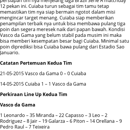
persiapan tim nya menjelang laga Brazil Serie A matchday
12 pekan ini. Cuiaba turun sebagai tim tamu tetap
memastikan tim nya siap bermain ngotot dalam misi
mengincar target menang. Cuiaba siap memberikan
penampilan terbaik nya untuk bisa membawa pulang tiga
poin dan segera meresek naik dari papan bawah. Kondisi
Vasco da Gama yang belum stabil pada musim ini maka
bisa memberi kesempatan besar bagi Cuiaba. Minimal satu
poin diprediksi bisa Cuiaba bawa pulang dari Estadio Sao
Januario.
Catatan Pertemuan Kedua Tim
21-05-2015 Vasco da Gama 0 – 0 Cuiaba
14-05-2015 Cuiaba 1 – 1 Vasco da Gama
Perkiraan Line Up Kedua Tim
Vasco da Gama
1 Leonardo – 35 Miranda – 22 Capasso – 3 Leo – 2
Rodriguez – 8 Jair – 19 Galarza – 6 Piton – 14 Orellana – 9
Pedro Raul – 7 Teixeira