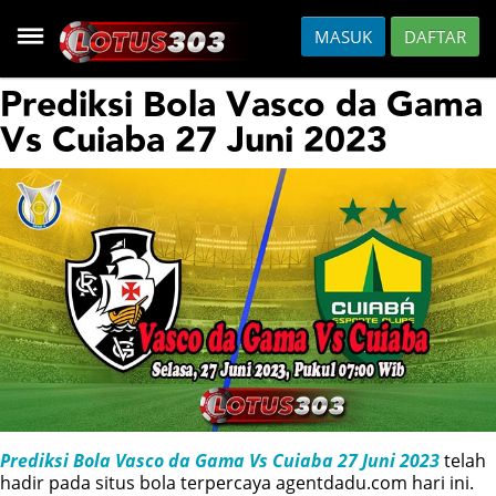
MASUK
DAFTAR
HOME
Prediksi Bola Vasco da Gama
Vs Cuiaba 27 Juni 2023
DAFTAR
HOT GAMES
SLOT
CASINO
FISH
Prediksi Bola Vasco da Gama Vs Cuiaba 27 Juni 2023
telah
SPORTS
hadir pada situs bola terpercaya agentdadu.com hari ini.