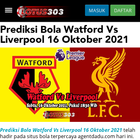
MASUK
DAFTAR
HOME
Prediksi Bola Watford Vs
Liverpool 16 Oktober 2021
DAFTAR
HOT GAMES
SLOT
CASINO
FISH
Prediksi Bola Watford Vs Liverpool 16 Oktober 2021
telah
SPORTS
hadir pada situs bola terpercaya agentdadu.com hari ini.