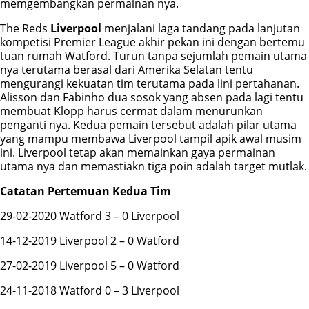
memgembangkan permainan nya.
The Reds
Liverpool
menjalani laga tandang pada lanjutan
kompetisi Premier League akhir pekan ini dengan bertemu
tuan rumah Watford. Turun tanpa sejumlah pemain utama
nya terutama berasal dari Amerika Selatan tentu
mengurangi kekuatan tim terutama pada lini pertahanan.
Alisson dan Fabinho dua sosok yang absen pada lagi tentu
membuat Klopp harus cermat dalam menurunkan
penganti nya. Kedua pemain tersebut adalah pilar utama
yang mampu membawa Liverpool tampil apik awal musim
ini. Liverpool tetap akan memainkan gaya permainan
utama nya dan memastiakn tiga poin adalah target mutlak.
Catatan Pertemuan Kedua Tim
29-02-2020 Watford 3 – 0 Liverpool
14-12-2019 Liverpool 2 – 0 Watford
27-02-2019 Liverpool 5 – 0 Watford
24-11-2018 Watford 0 – 3 Liverpool