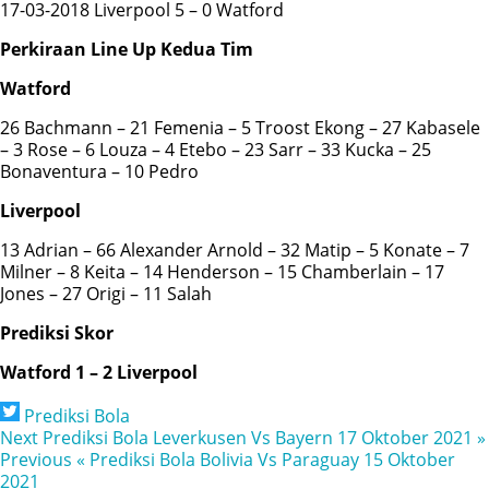
17-03-2018 Liverpool 5 – 0 Watford
Perkiraan Line Up Kedua Tim
Watford
26 Bachmann – 21 Femenia – 5 Troost Ekong – 27 Kabasele
– 3 Rose – 6 Louza – 4 Etebo – 23 Sarr – 33 Kucka – 25
Bonaventura – 10 Pedro
Liverpool
13 Adrian – 66 Alexander Arnold – 32 Matip – 5 Konate – 7
Milner – 8 Keita – 14 Henderson – 15 Chamberlain – 17
Jones – 27 Origi – 11 Salah
Prediksi Skor
Watford 1 – 2 Liverpool
Prediksi Bola
Next
Prediksi Bola Leverkusen Vs Bayern 17 Oktober 2021 »
Previous
« Prediksi Bola Bolivia Vs Paraguay 15 Oktober
2021