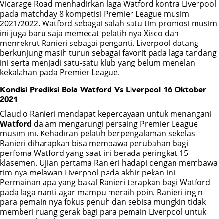
Vicarage Road menhadirkan laga Watford kontra Liverpool
pada matchday 8 kompetisi Premier League musim
POKER
2021/2022. Watford sebagai salah satu tim promosi musim
ini juga baru saja memecat pelatih nya Xisco dan
menrekrut Ranieri sebagai penganti. Liverpool datang
BONUS
berkunjung masih turun sebagai favorit pada laga tandang
ini serta menjadi satu-satu klub yang belum menelan
kekalahan pada Premier League.
LIVE CHAT
Kondisi Prediksi Bola Watford Vs Liverpool 16 Oktober
2021
Claudio Ranieri mendapat kepercayaan untuk menangani
Watford
dalam mengarungi persaing Premier League
musim ini. Kehadiran pelatih berpengalaman sekelas
Ranieri diharapkan bisa membawa perubahan bagi
perfoma Watford yang saat ini berada peringkat 15
klasemen. Ujian pertama Ranieri hadapi dengan membawa
tim nya melawan Liverpool pada akhir pekan ini.
Permainan apa yang bakal Ranieri terapkan bagi Watford
pada laga nanti agar mampu meraih poin. Ranieri ingin
para pemain nya fokus penuh dan sebisa mungkin tidak
memberi ruang gerak bagi para pemain Liverpool untuk