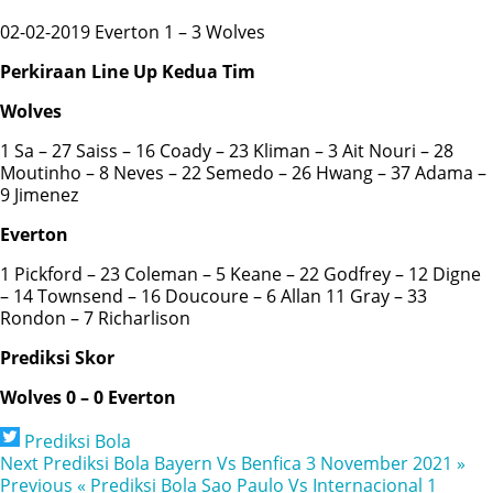
02-02-2019 Everton 1 – 3 Wolves
Perkiraan Line Up Kedua Tim
Wolves
1 Sa – 27 Saiss – 16 Coady – 23 Kliman – 3 Ait Nouri – 28
Moutinho – 8 Neves – 22 Semedo – 26 Hwang – 37 Adama –
9 Jimenez
Everton
1 Pickford – 23 Coleman – 5 Keane – 22 Godfrey – 12 Digne
– 14 Townsend – 16 Doucoure – 6 Allan 11 Gray – 33
Rondon – 7 Richarlison
Prediksi Skor
Wolves 0 – 0 Everton
Prediksi Bola
Next
Prediksi Bola Bayern Vs Benfica 3 November 2021 »
Previous
« Prediksi Bola Sao Paulo Vs Internacional 1