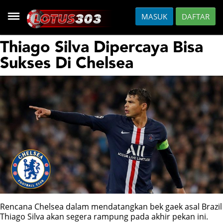
MASUK
DAFTAR
HOME
Thiago Silva Dipercaya Bisa
Sukses Di Chelsea
DAFTAR
HOT GAMES
SLOT
CASINO
FISH
Rencana Chelsea dalam mendatangkan bek gaek asal Brazil
SPORTS
Thiago Silva akan segera rampung pada akhir pekan ini.