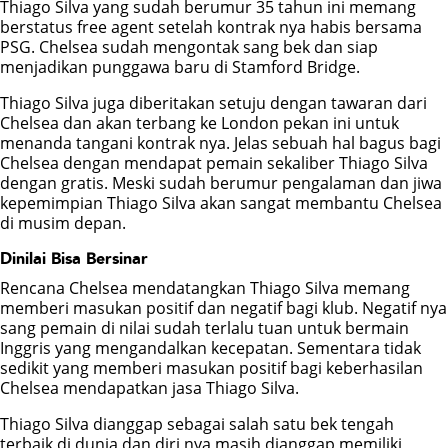
Thiago Silva yang sudah berumur 35 tahun ini memang
berstatus free agent setelah kontrak nya habis bersama
POKER
PSG. Chelsea sudah mengontak sang bek dan siap
menjadikan punggawa baru di Stamford Bridge.
BONUS
Thiago Silva juga diberitakan setuju dengan tawaran dari
Chelsea dan akan terbang ke London pekan ini untuk
menanda tangani kontrak nya. Jelas sebuah hal bagus bagi
LIVE CHAT
Chelsea dengan mendapat pemain sekaliber Thiago Silva
dengan gratis. Meski sudah berumur pengalaman dan jiwa
kepemimpian Thiago Silva akan sangat membantu Chelsea
di musim depan.
Dinilai Bisa Bersinar
Rencana Chelsea mendatangkan Thiago Silva memang
memberi masukan positif dan negatif bagi klub. Negatif nya
sang pemain di nilai sudah terlalu tuan untuk bermain
Inggris yang mengandalkan kecepatan. Sementara tidak
sedikit yang memberi masukan positif bagi keberhasilan
Chelsea mendapatkan jasa Thiago Silva.
Thiago Silva dianggap sebagai salah satu bek tengah
terbaik di dunia dan diri nya masih dianggap memiliki